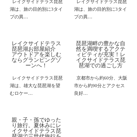
レイクサイドテラス琵琶
レイクサイドテラス琵琶
湖は、旅の目的別に3タイ
湖は、旅の目的別に3タイ
プの異…
プの異…
レイクサイドテラス
琵琶湖畔の豊かな自
琵琶湖お部屋紹介
然を満喫するアクテ
アウトドアを楽しむ
ィビティが充実！レ
ならグランピングゾ
イクサイドテラス琵
ーンへ！
琶湖での過ごし方
レイクサイドテラス琵琶
京都市から約60分、大阪
湖は、雄大な琵琶湖を望
市から約90分とアクセス
むロケー…
良好…
親・子・孫でゆった
り旅行。夏休みにレ
イクサイドテラス琵
琶湖で三世代旅行を