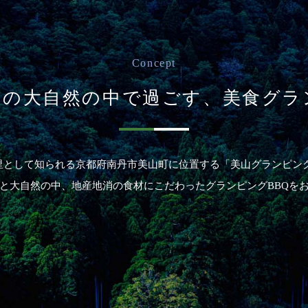
【かやグラ３周年記念】特別キャンペーン開催♪
Concept
山の大自然の中で過ごす、
美食グラ
里として知られる京都府南丹市美山町に位置する「美山グランピング
と大自然の中、地産地消の食材にこだわったグランピングBBQを