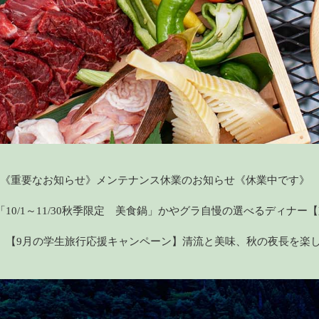
《重要なお知らせ》メンテナンス休業のお知らせ《休業中です》
「10/1～11/30秋季限定 美食鍋」かやグラ自慢の選べるディナ
【9月の学生旅行応援キャンペーン】清流と美味、秋の夜長を楽し
【美山の自然を体感】川遊びシーズン到来♪夏休みを満喫！！
【重要なお知らせ】4月1日より、キャッシュレス決済のみに変更