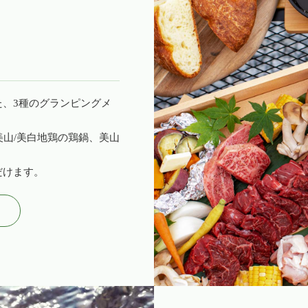
、3種のグランピングメ
美山/美白地鶏の鶏鍋、美山
だけます。