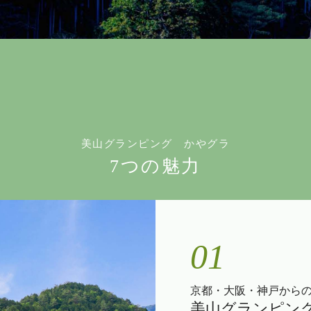
美山グランピング かやグラ
7つの魅力
01
京都・大阪・神戸から
美山グランピン