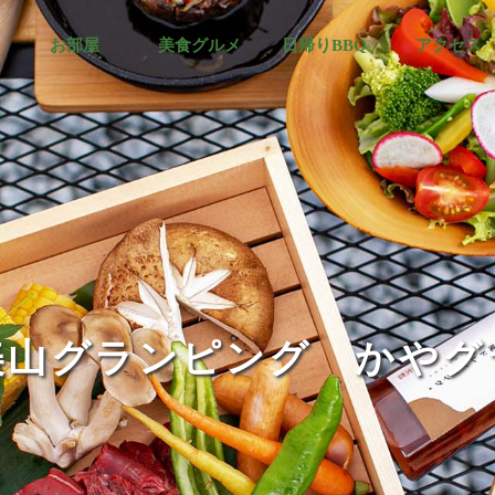
お部屋
美食グルメ
日帰りBBQ
アクセス
美山グランピング かやグ