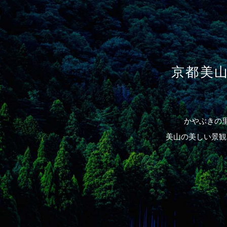
2025.2.10
NEWS
京都美
かやぶきの
美山の美しい景観